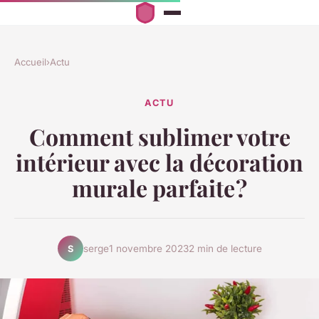
Accueil
›
Actu
ACTU
Comment sublimer votre
intérieur avec la décoration
murale parfaite ?
serge
1 novembre 2023
2 min de lecture
S