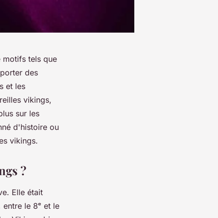
 motifs tels que
porter des
s et les
eilles vikings,
lus sur les
né d'histoire ou
es vikings.
ings ?
. Elle était
entre le 8ᵉ et le