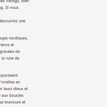
les Vikings, bien
ng. Si vous
découvrez une
logie nordiques,
héros et
 gravées de
, la rune de
pportaient
'oreilles en
r leurs dieux et
e aux boucles
 sa bravoure et