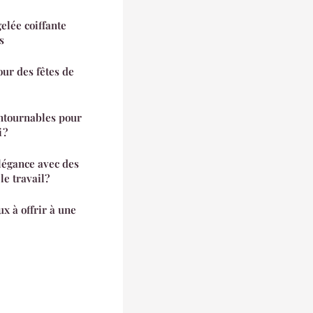
elée coiffante
s
our des fêtes de
ontournables pour
 ?
légance avec des
e travail?
x à offrir à une