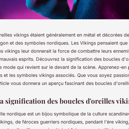
eilles vikings étaient généralement en métal et décorées de
agon et des symboles nordiques. Les Vikings pensaient que 
es vikings leur donnerait la force de combattre leurs ennemi
mauvais esprits. Découvrez la signification des boucles d'or
e mode qui revient sur le devant de la scène. Apprenez-en p
és et les symboles vikings associés. Que vous soyez passion
rticle vous donnera un aperçu fascinant des boucles d'oreill
la signification des boucles d'oreilles vik
lle nordique est un bijou symbolique de la culture scandinave
ikings, de féroces guerriers nordiques, pendant l'ère viking, 