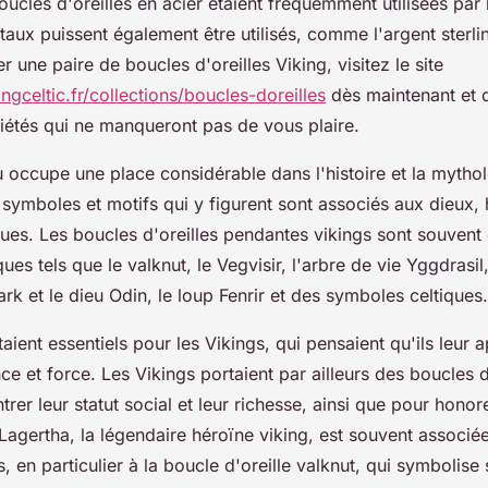
boucles d'oreilles en acier étaient fréquemment utilisées par 
aux puissent également être utilisés, comme l'argent sterli
r une paire de boucles d'oreilles Viking, visitez le site
ngceltic.fr/collections/boucles-doreilles
dès maintenant et 
riétés qui ne manqueront pas de vous plaire.
u occupe une place considérable dans l'histoire et la mytho
symboles et motifs qui y figurent sont associés aux dieux, 
ues. Les boucles d'oreilles pendantes vikings sont souvent
es tels que le valknut, le Vegvisir, l'arbre de vie Yggdrasil
ark et le dieu Odin, le loup Fenrir et des symboles celtiques.
ient essentiels pour les Vikings, qui pensaient qu'ils leur a
ce et force. Les Vikings portaient par ailleurs des boucles d
rer leur statut social et leur richesse, ainsi que pour honore
Lagertha, la légendaire héroïne viking, est souvent associé
gs, en particulier à la boucle d'oreille valknut, qui symbolise