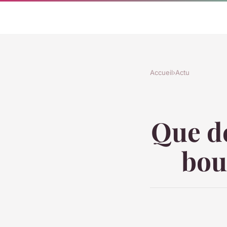
Accueil
›
Actu
Que de
bouc