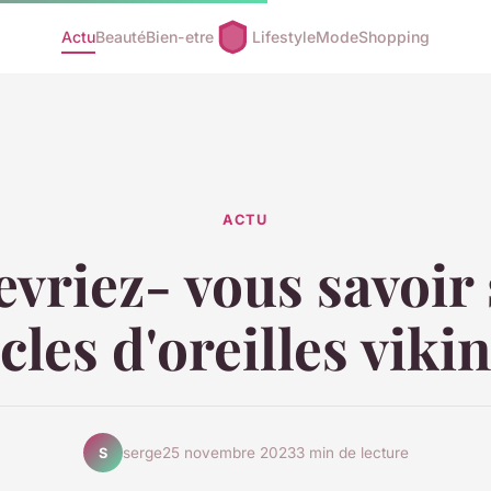
Actu
Beauté
Bien-etre
Lifestyle
Mode
Shopping
ACTU
vriez- vous savoir 
les d'oreilles viki
serge
25 novembre 2023
3 min de lecture
S