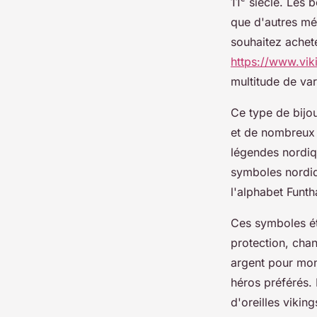
11ᵉ siècle. Les 
que d'autres mét
souhaitez achete
https://www.viki
multitude de va
Ce type de bijo
et de nombreux 
légendes nordiq
symboles nordiqu
l'alphabet Funth
Ces symboles éta
protection, chan
argent pour mont
héros préférés. 
d'oreilles vikin