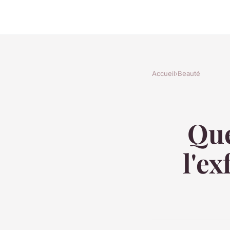
Accueil
›
Beauté
Que
l'ex