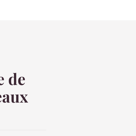
e de
peaux