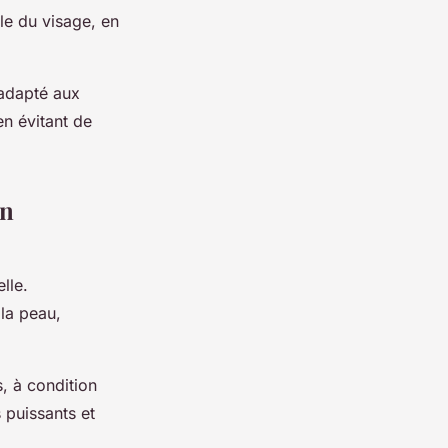
le du visage, en
 adapté aux
en évitant de
on
lle.
 la peau,
, à condition
s puissants et