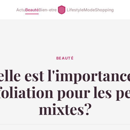
Actu
Beauté
Bien-etre
Lifestyle
Mode
Shopping
BEAUTÉ
lle est l'importanc
foliation pour les 
mixtes?