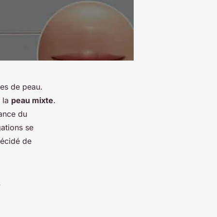
pes de peau.
: la
peau mixte
.
tance du
ations se
décidé de
e