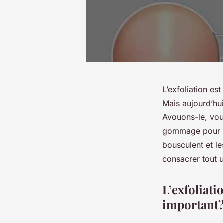
L’exfoliation es
Mais aujourd’hui
Avouons-le, vou
gommage pour c
bousculent et l
consacrer tout un
L’exfoliati
important