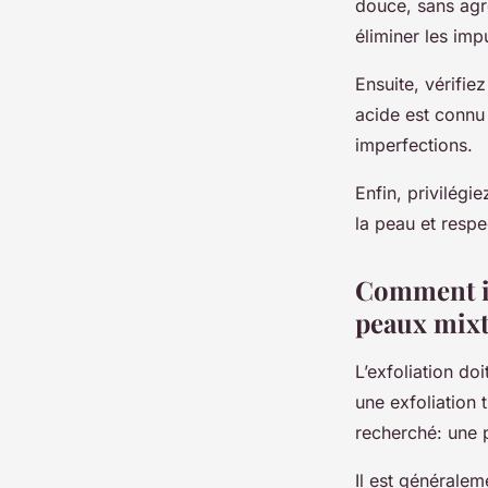
douce, sans agre
éliminer les imp
Ensuite, vérifie
acide est connu 
imperfections.
Enfin, privilégi
la peau et respe
Comment in
peaux mixt
L’exfoliation do
une exfoliation 
recherché: une 
Il est générale