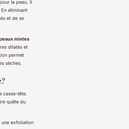
pour la peau. Il
 En éliminant
tés et de se
peaux mixtes
es dilatés et
tion permet
es sèches.
e?
e casse-tête.
tre quête du
 une exfoliation