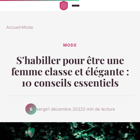
Accueil
›
Mode
MODE
S'habiller pour être une
femme classe et élégante :
10 conseils essentiels
serge
1 décembre 2022
2 min de lecture
S