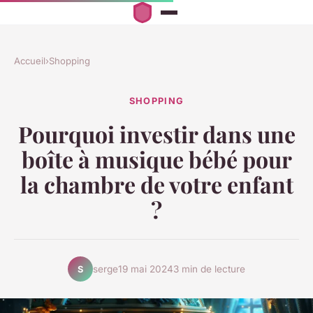
Accueil
›
Shopping
SHOPPING
Pourquoi investir dans une
boîte à musique bébé pour
la chambre de votre enfant
?
serge
19 mai 2024
3 min de lecture
S