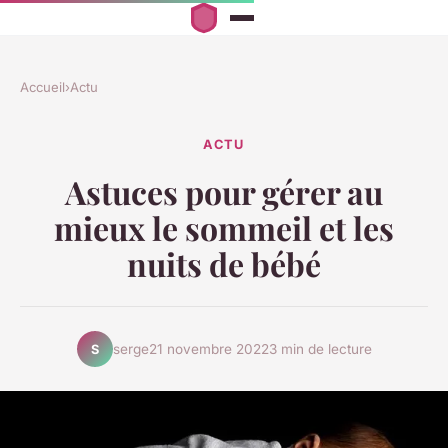
Accueil
›
Actu
ACTU
Astuces pour gérer au
mieux le sommeil et les
nuits de bébé
serge
21 novembre 2022
3 min de lecture
S