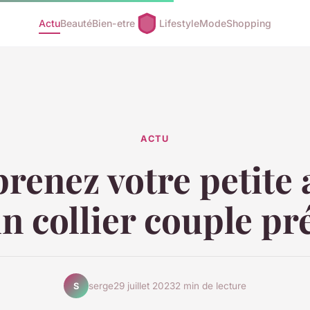
Actu
Beauté
Bien-etre
Lifestyle
Mode
Shopping
ACTU
renez votre petite
n collier couple p
serge
29 juillet 2023
2 min de lecture
S