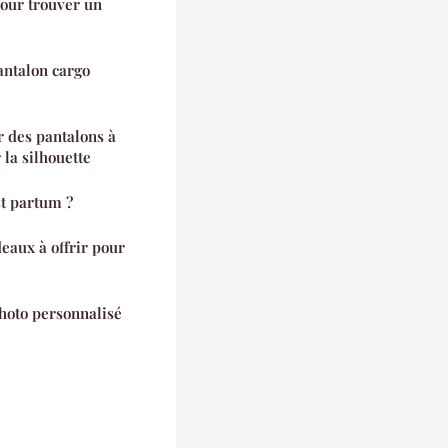
pour trouver un
antalon cargo
 des pantalons à
la silhouette
st partum ?
eaux à offrir pour
oto personnalisé