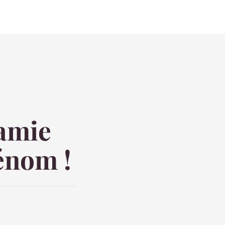
 amie
rénom !