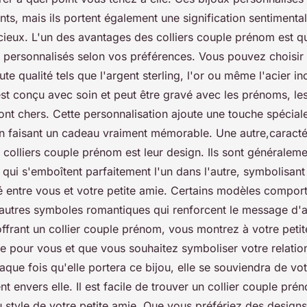
ts, mais ils portent également une signification sentimental
cieux. L'un des avantages des colliers couple prénom est qu
t personnalisés selon vos préférences. Vous pouvez choisir 
te qualité tels que l'argent sterling, l'or ou même l'acier i
st conçu avec soin et peut être gravé avec les prénoms, les 
nt chers. Cette personnalisation ajoute une touche spéciale
n faisant un cadeau vraiment mémorable. Une autre,caracté
 colliers couple prénom est leur design. Ils sont généraleme
qui s'emboîtent parfaitement l'un dans l'autre, symbolisant 
 entre vous et votre petite amie. Certains modèles compor
d'autres symboles romantiques qui renforcent le message d'
offrant un collier couple prénom, vous montrez à votre peti
te pour vous et que vous souhaitez symboliser votre relati
haque fois qu'elle portera ce bijou, elle se souviendra de vo
 envers elle. Il est facile de trouver un collier couple pré
 style de votre petite amie. Que vous préfériez des designs