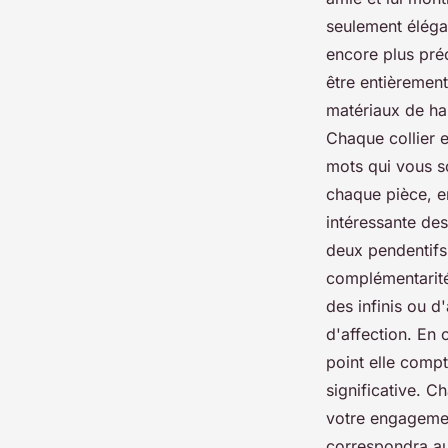
seulement élégan
encore plus pré
être entièremen
matériaux de hau
Chaque collier e
mots qui vous so
chaque pièce, e
intéressante des
deux pendentifs 
complémentarité
des infinis ou 
d'affection. En 
point elle comp
significative. C
votre engagement
correspondra au