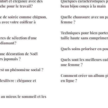
fort et élégance avec des
Quelques caractéristiques 
he pour le travail?
beau bijou conçu à la main
re de soirée comme chignon,
Quelle chaussure avec un p
s avec votre coiffeur à
femme ?
Techniques pour bien porter
ères de sélection d'une
taille haute sans comprimer 
 diamant ?
Quels soins prioriser en po
ne décoration de Noël
rs japonais ?
Quels sont les meilleurs cad
une femme ?
est un phénomène social ?
Comment créer un album ph
exilivre : élégance et
en ligne ?
 au mieux le sommeil et les