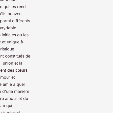
e qui les rend
'ils peuvent
parmi différents
noxydable.
initiales ou les
 et unique à
ristique
nt constitués de
l'union et la
tent des cœurs,
amour et
te amie à quel
on d'une manière
tre amour et de
nom qui
 simples et