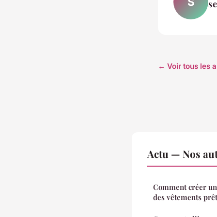
S
s
← Voir tous les a
Actu — Nos aut
Comment créer un l
des vêtements prê